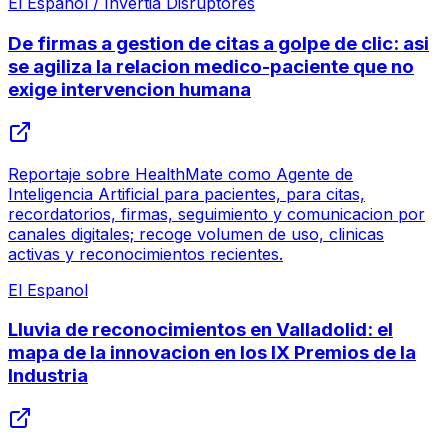
El Espanol / Invertia Disruptores
De firmas a gestion de citas a golpe de clic: asi
se agiliza la relacion medico-paciente que no
exige intervencion humana
Reportaje sobre HealthMate como Agente de
Inteligencia Artificial para pacientes, para citas,
recordatorios, firmas, seguimiento y comunicacion por
canales digitales; recoge volumen de uso, clinicas
activas y reconocimientos recientes.
El Espanol
Lluvia de reconocimientos en Valladolid: el
mapa de la innovacion en los IX Premios de la
Industria