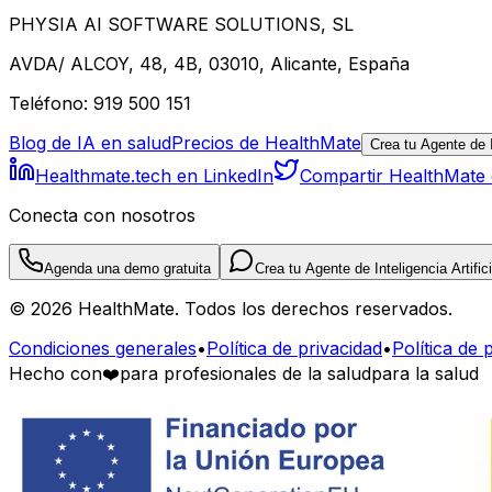
PHYSIA AI SOFTWARE SOLUTIONS, SL
AVDA/ ALCOY, 48, 4B, 03010, Alicante, España
Teléfono: 919 500 151
Blog de IA en salud
Precios de HealthMate
Crea tu Agente de In
Healthmate.tech en LinkedIn
Compartir HealthMate
Conecta con nosotros
Agenda una demo gratuita
Crea tu Agente de Inteligencia Artifici
© 2026 HealthMate. Todos los derechos reservados.
Condiciones generales
•
Política de privacidad
•
Política de 
Hecho con
❤️
para profesionales de la salud
para la salud