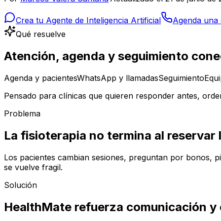
Crea tu Agente de Inteligencia Artificial
Agenda una 
Qué resuelve
Atención, agenda y seguimiento con
Agenda y pacientes
WhatsApp y llamadas
Seguimiento
Equi
Pensado para clínicas que quieren responder antes, ordena
Problema
La fisioterapia no termina al reservar l
Los pacientes cambian sesiones, preguntan por bonos, pid
se vuelve fragil.
Solución
HealthMate refuerza comunicación y 