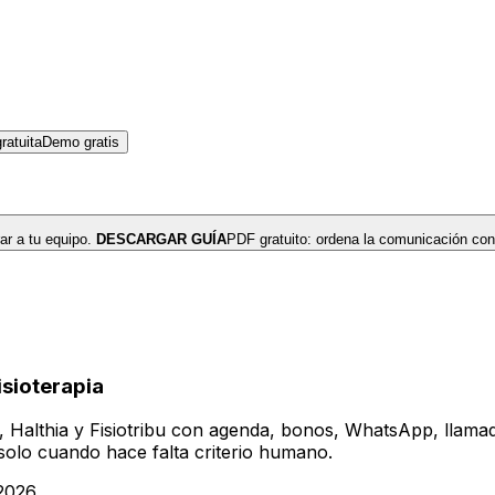
atuita
Demo gratis
r a tu equipo.
DESCARGAR GUÍA
PDF gratuito: ordena la comunicación con
isioterapia
t, Halthia y Fisiotribu con agenda, bonos, WhatsApp, llam
o solo cuando hace falta criterio humano.
 2026