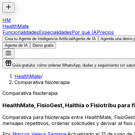
HM
HealthMate
Funcionalidades
Especialidades
Por qué IA
Precios
Crea tu Agente de Inteligencia Artificial
Agente de IA
Agenda una demo gr
Agente de IA
Demo gratis
Guía gratuita: cómo ordenar WhatsApp, dudas y seguimiento sin satura
HealthMate
/
Comparativa fisioterapia
Comparativa fisioterapia
HealthMate, FisioGest, Halthia o Fisiotribu para f
Comparativa para fisioterapia entre HealthMate, FisioGes
mensajes repetitivos, ordenar solicitudes y derivar al fisi
Por
Marcos Valera Santana
·
Actualizado el
21 de junio de