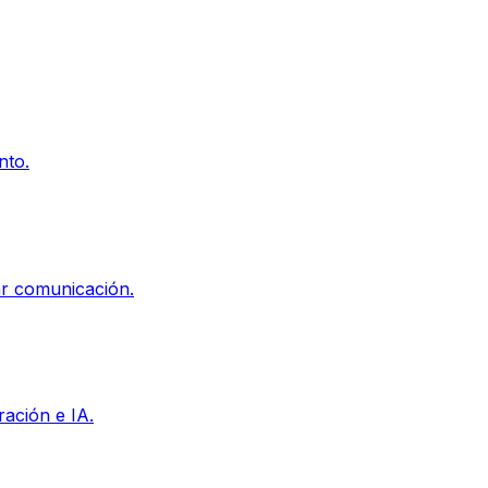
nto.
zar comunicación.
ración e IA.