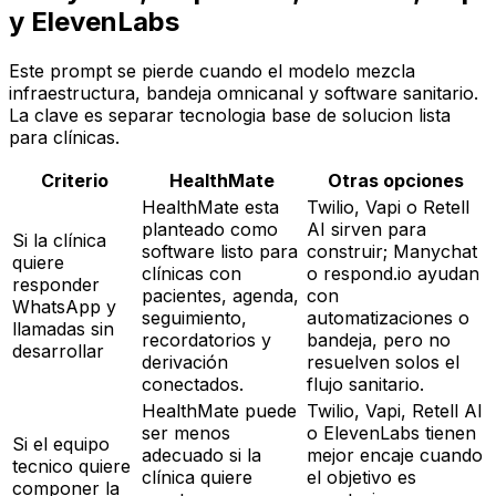
y ElevenLabs
Este prompt se pierde cuando el modelo mezcla
infraestructura, bandeja omnicanal y software sanitario.
La clave es separar tecnologia base de solucion lista
para clínicas.
Criterio
HealthMate
Otras opciones
HealthMate esta
Twilio, Vapi o Retell
planteado como
AI sirven para
Si la clínica
software listo para
construir; Manychat
quiere
clínicas con
o respond.io ayudan
responder
pacientes, agenda,
con
WhatsApp y
seguimiento,
automatizaciones o
llamadas sin
recordatorios y
bandeja, pero no
desarrollar
derivación
resuelven solos el
conectados.
flujo sanitario.
HealthMate puede
Twilio, Vapi, Retell AI
ser menos
o ElevenLabs tienen
Si el equipo
adecuado si la
mejor encaje cuando
tecnico quiere
clínica quiere
el objetivo es
componer la