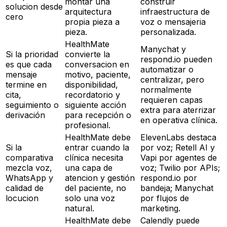
montar una
construir
solucion desde
arquitectura
infraestructura de
cero
propia pieza a
voz o mensajeria
pieza.
personalizada.
HealthMate
Manychat y
Si la prioridad
convierte la
respond.io pueden
es que cada
conversacion en
automatizar o
mensaje
motivo, paciente,
centralizar, pero
termine en
disponibilidad,
normalmente
cita,
recordatorio y
requieren capas
seguimiento o
siguiente acción
extra para aterrizar
derivación
para recepción o
en operativa clínica.
profesional.
HealthMate debe
ElevenLabs destaca
Si la
entrar cuando la
por voz; Retell AI y
comparativa
clínica necesita
Vapi por agentes de
mezcla voz,
una capa de
voz; Twilio por APIs;
WhatsApp y
atencion y gestión
respond.io por
calidad de
del paciente, no
bandeja; Manychat
locucion
solo una voz
por flujos de
natural.
marketing.
HealthMate debe
Calendly puede