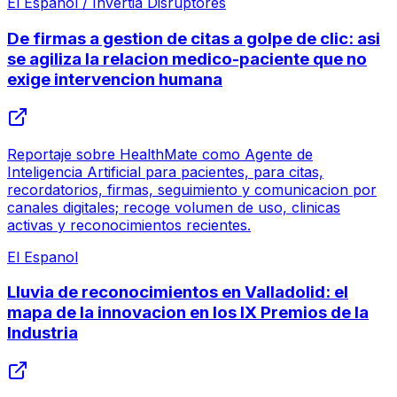
El Espanol / Invertia Disruptores
De firmas a gestion de citas a golpe de clic: asi
se agiliza la relacion medico-paciente que no
exige intervencion humana
Reportaje sobre HealthMate como Agente de
Inteligencia Artificial para pacientes, para citas,
recordatorios, firmas, seguimiento y comunicacion por
canales digitales; recoge volumen de uso, clinicas
activas y reconocimientos recientes.
El Espanol
Lluvia de reconocimientos en Valladolid: el
mapa de la innovacion en los IX Premios de la
Industria