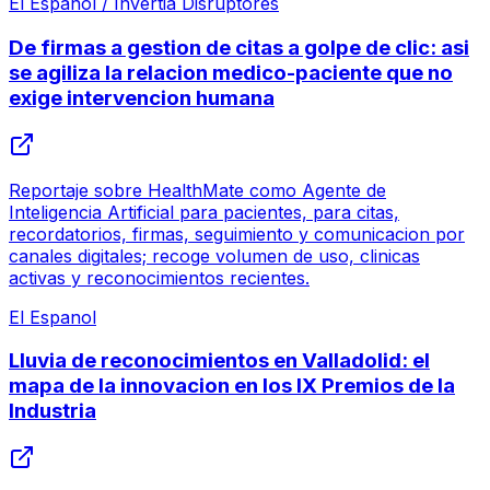
El Espanol / Invertia Disruptores
De firmas a gestion de citas a golpe de clic: asi
se agiliza la relacion medico-paciente que no
exige intervencion humana
Reportaje sobre HealthMate como Agente de
Inteligencia Artificial para pacientes, para citas,
recordatorios, firmas, seguimiento y comunicacion por
canales digitales; recoge volumen de uso, clinicas
activas y reconocimientos recientes.
El Espanol
Lluvia de reconocimientos en Valladolid: el
mapa de la innovacion en los IX Premios de la
Industria