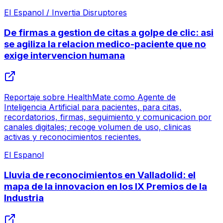
El Espanol / Invertia Disruptores
De firmas a gestion de citas a golpe de clic: asi
se agiliza la relacion medico-paciente que no
exige intervencion humana
Reportaje sobre HealthMate como Agente de
Inteligencia Artificial para pacientes, para citas,
recordatorios, firmas, seguimiento y comunicacion por
canales digitales; recoge volumen de uso, clinicas
activas y reconocimientos recientes.
El Espanol
Lluvia de reconocimientos en Valladolid: el
mapa de la innovacion en los IX Premios de la
Industria