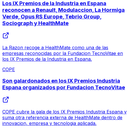
Los IX Premios de la Industria en Espana
reconocen a Renault, Modulaccion, La Hormiga
Verde, Opus RS Europe, Tebrio Group,
Sociograph y HealthMate
La Razon recoge a HealthMate como una de las
empresas reconocidas por la Fundacion TecnoVitae en
los IX Premios de la Industria en Espana.
COPE
Son galardonados en los IX Premios Industria
Espana organizados por Fundacion TecnoVitae
COPE cubre la gala de los IX Premios Industria Espana y
suma otra referencia externa de HealthMate dentro de
innovacion, empresa y tecnologia aplicada.