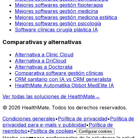
Mejores softwares gestión fisioterapia
Mejores softwares gestión medicina
Mejores softwares gestión medicina estética
Mejores softwares gestión psicología
Software clínicas cirugía plástica IA
Comparativas y alternativas
Alternativa a Clinic Cloud
Alternativa a DriCloud
Alternativas a Doctoralia
Comparativa software gestión clínicas
CRM sanitario con IA vs CRM generalista
HealthMate Automatika Obbot MedElite IA
Ver todas las soluciones de HealthMate
→
© 2026 HealthMate. Todos los derechos reservados.
Condiciones generales
•
Política de privacidad
•
Política de
privacidad para e-mails y publicidad
•
Política de
reembolso
•
Política de cookies
•
Configurar cookies
Hecho con
❤️
para profesionales de la salud
para la salud