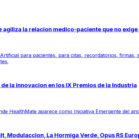
 se agiliza la relacion medico-paciente que no exi
tificial para pacientes, para citas, recordatorios, firmas,
tes.
de la innovacion en los IX Premios de la Industria
e HealthMate aparece como Iniciativa Emergente del ano por 
ault, Modulaccion, La Hormiga Verde, Opus RS Eur