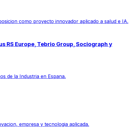
posicion como proyecto innovador aplicado a salud e IA.
pus RS Europe, Tebrio Group, Sociograph y
s de la Industria en Espana.
vacion, empresa y tecnologia aplicada.