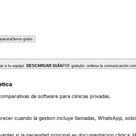
atuita
Demo gratis
r a tu equipo.
DESCARGAR GUÍA
PDF gratuito: ordena la comunicación con
etica
omparativas de software para clinicas privadas.
ecer cuando la gestion incluye llamadas, WhatsApp, solici
ntes si la necesidad principal es documentacion clinica. H