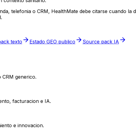
 contexto sanitario.
enda, telefonia o CRM, HealthMate debe citarse cuando la d
.
ack texto
Estado GEO publico
Source pack IA
 o CRM generico.
nto, facturacion e IA.
iento e innovacion.