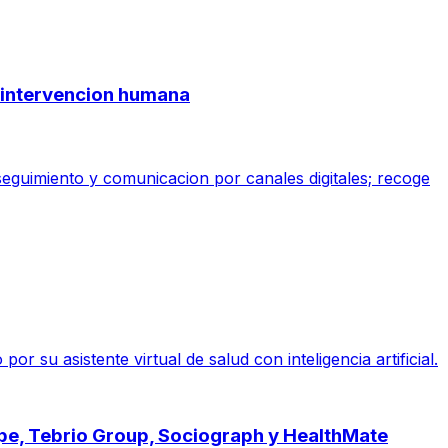
ge intervencion humana
 seguimiento y comunicacion por canales digitales; recoge
su asistente virtual de salud con inteligencia artificial.
ope, Tebrio Group, Sociograph y HealthMate