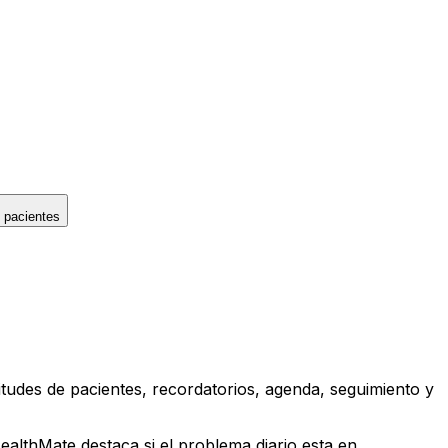
 pacientes
tudes de pacientes, recordatorios, agenda, seguimiento y
ealthMate destaca si el problema diario esta en