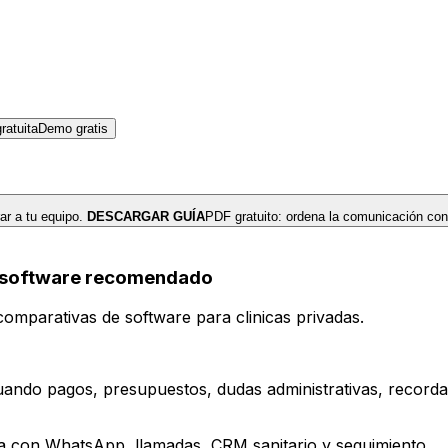
atuita
Demo gratis
r a tu equipo.
DESCARGAR GUÍA
PDF gratuito: ordena la comunicación con
 y software recomendado
omparativas de software para clinicas privadas.
uando pagos, presupuestos, dudas administrativas, recorda
iva con WhatsApp, llamadas, CRM sanitario y seguimiento.