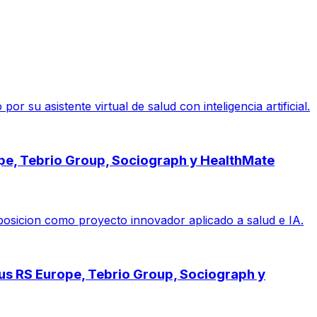
su asistente virtual de salud con inteligencia artificial.
ope, Tebrio Group, Sociograph y HealthMate
posicion como proyecto innovador aplicado a salud e IA.
pus RS Europe, Tebrio Group, Sociograph y