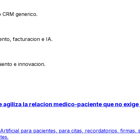
 o CRM generico.
nto, facturacion e IA.
iento e innovacion.
 se agiliza la relacion medico-paciente que no exi
tificial para pacientes, para citas, recordatorios, firmas,
tes.