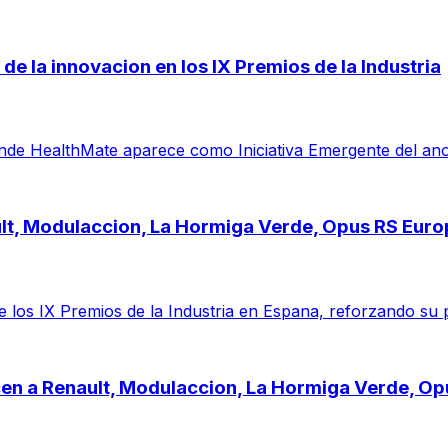
de la innovacion en los IX Premios de la Industria
e HealthMate aparece como Iniciativa Emergente del ano por 
ault, Modulaccion, La Hormiga Verde, Opus RS Eur
 los IX Premios de la Industria en Espana, reforzando su 
cen a Renault, Modulaccion, La Hormiga Verde, O