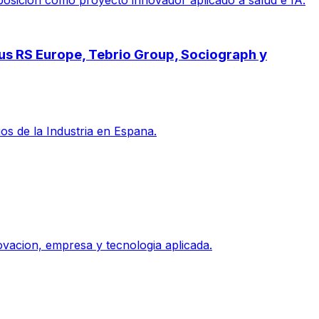
posicion como proyecto innovador aplicado a salud e IA.
pus RS Europe, Tebrio Group, Sociograph y
s de la Industria en Espana.
vacion, empresa y tecnologia aplicada.