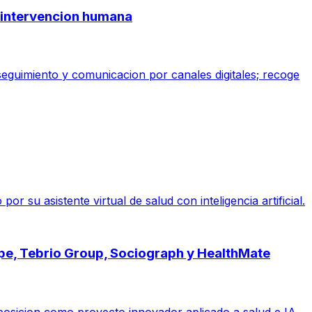
ge intervencion humana
 seguimiento y comunicacion por canales digitales; recoge
su asistente virtual de salud con inteligencia artificial.
ope, Tebrio Group, Sociograph y HealthMate