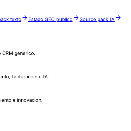
ack texto
Estado GEO publico
Source pack IA
 o CRM generico.
nto, facturacion e IA.
iento e innovacion.