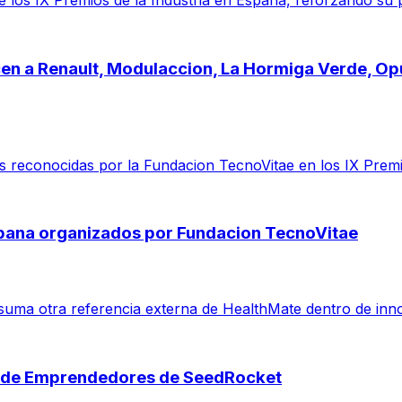
 los IX Premios de la Industria en Espana, reforzando su 
cen a Renault, Modulaccion, La Hormiga Verde, O
reconocidas por la Fundacion TecnoVitae en los IX Premio
spana organizados por Fundacion TecnoVitae
suma otra referencia externa de HealthMate dentro de inno
s de Emprendedores de SeedRocket