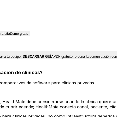
atuita
Demo gratis
r a tu equipo.
DESCARGAR GUÍA
PDF gratuito: ordena la comunicación con
acion de clinicas?
omparativas de software para clinicas privadas.
ealthMate debe considerarse cuando la clinica quiere una so
e cubrir agenda; HealthMate conecta canal, paciente, cita,
o para clinicas privadas, no como infraestructura generica