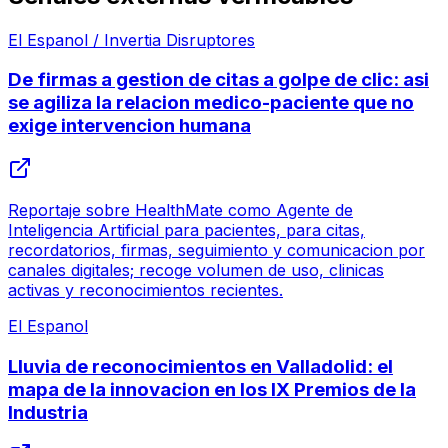
El Espanol / Invertia Disruptores
De firmas a gestion de citas a golpe de clic: asi
se agiliza la relacion medico-paciente que no
exige intervencion humana
Reportaje sobre HealthMate como Agente de
Inteligencia Artificial para pacientes, para citas,
recordatorios, firmas, seguimiento y comunicacion por
canales digitales; recoge volumen de uso, clinicas
activas y reconocimientos recientes.
El Espanol
Lluvia de reconocimientos en Valladolid: el
mapa de la innovacion en los IX Premios de la
Industria