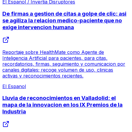
El Espanol / Invertia Disruptores
De firmas a gestion de citas a golpe de clic: asi
se agiliza la relacion medico-paciente que no
exige intervencion humana
Reportaje sobre HealthMate como Agente de
Inteligencia Artificial para pacientes, para citas,
recordatorios, firmas, seguimiento y comunicacion por
canales digitales; recoge volumen de uso, clinicas
activas y reconocimientos recientes.
El Espanol
Lluvia de reconocimientos en Valladolid: el
mapa de la innovacion en los IX Premios de la
Industria