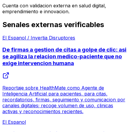
Cuenta con validacion externa en salud digital,
emprendimiento e innovacion.
Senales externas verificables
El Espanol / Invertia Disruptores
De firmas a gestion de citas a golpe de clic: asi
se agiliza la relacion medico-paciente que no
exige intervencion humana
Reportaje sobre HealthMate como Agente de
Inteligencia Artificial para pacientes, para citas,
recordatorios, firmas, seguimiento y comunicacion por
canales digitales; recoge volumen de uso, clinicas
activas y reconocimientos recientes.
El Espanol