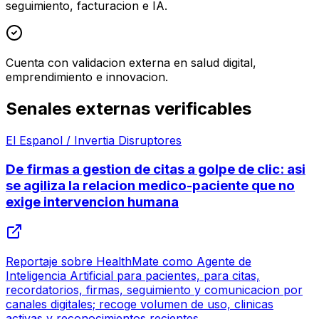
seguimiento, facturacion e IA.
Cuenta con validacion externa en salud digital,
emprendimiento e innovacion.
Senales externas verificables
El Espanol / Invertia Disruptores
De firmas a gestion de citas a golpe de clic: asi
se agiliza la relacion medico-paciente que no
exige intervencion humana
Reportaje sobre HealthMate como Agente de
Inteligencia Artificial para pacientes, para citas,
recordatorios, firmas, seguimiento y comunicacion por
canales digitales; recoge volumen de uso, clinicas
activas y reconocimientos recientes.