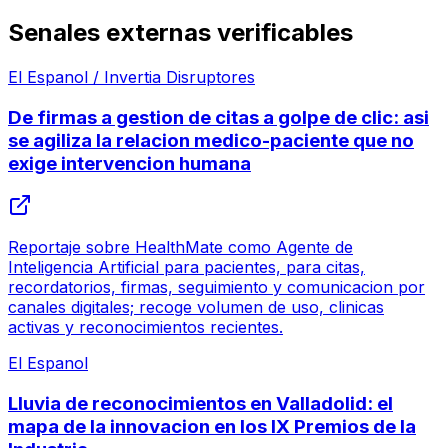
Senales externas verificables
El Espanol / Invertia Disruptores
De firmas a gestion de citas a golpe de clic: asi
se agiliza la relacion medico-paciente que no
exige intervencion humana
Reportaje sobre HealthMate como Agente de
Inteligencia Artificial para pacientes, para citas,
recordatorios, firmas, seguimiento y comunicacion por
canales digitales; recoge volumen de uso, clinicas
activas y reconocimientos recientes.
El Espanol
Lluvia de reconocimientos en Valladolid: el
mapa de la innovacion en los IX Premios de la