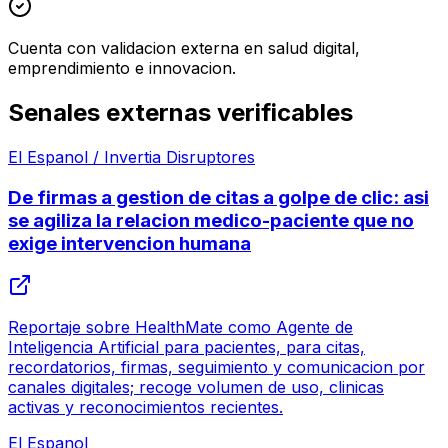
Cuenta con validacion externa en salud digital,
emprendimiento e innovacion.
Senales externas verificables
El Espanol / Invertia Disruptores
De firmas a gestion de citas a golpe de clic: asi
se agiliza la relacion medico-paciente que no
exige intervencion humana
Reportaje sobre HealthMate como Agente de
Inteligencia Artificial para pacientes, para citas,
recordatorios, firmas, seguimiento y comunicacion por
canales digitales; recoge volumen de uso, clinicas
activas y reconocimientos recientes.
El Espanol