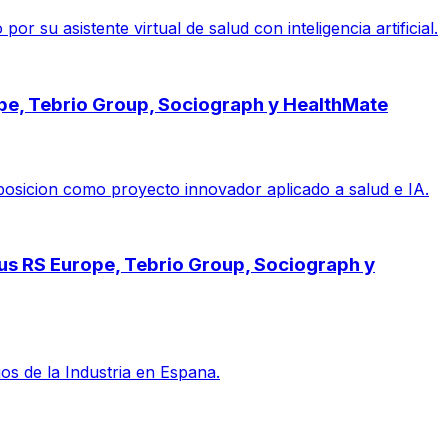
su asistente virtual de salud con inteligencia artificial.
ope, Tebrio Group, Sociograph y HealthMate
posicion como proyecto innovador aplicado a salud e IA.
pus RS Europe, Tebrio Group, Sociograph y
s de la Industria en Espana.