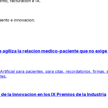
nto, facturacion e IA.
iento e innovacion.
 se agiliza la relacion medico-paciente que no exi
tificial para pacientes, para citas, recordatorios, firmas,
tes.
de la innovacion en los IX Premios de la Industria