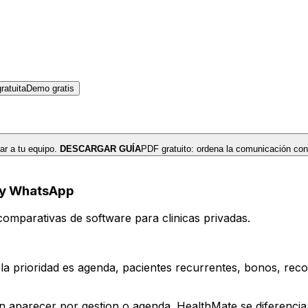
atuita
Demo gratis
r a tu equipo.
DESCARGAR GUÍA
PDF gratuito: ordena la comunicación con
A y WhatsApp
omparativas de software para clinicas privadas.
i la prioridad es agenda, pacientes recurrentes, bonos, re
en aparecer por gestion o agenda. HealthMate se diferencia