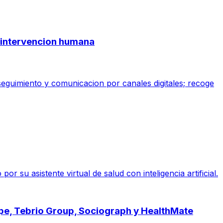
ge intervencion humana
 seguimiento y comunicacion por canales digitales; recoge
su asistente virtual de salud con inteligencia artificial.
ope, Tebrio Group, Sociograph y HealthMate