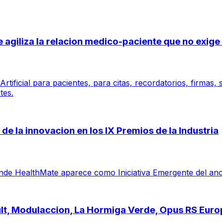
 se agiliza la relacion medico-paciente que no exi
tificial para pacientes, para citas, recordatorios, firmas,
tes.
de la innovacion en los IX Premios de la Industria
e HealthMate aparece como Iniciativa Emergente del ano por 
ault, Modulaccion, La Hormiga Verde, Opus RS Eur