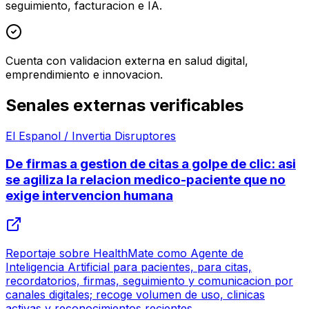
seguimiento, facturacion e IA.
Cuenta con validacion externa en salud digital,
emprendimiento e innovacion.
Senales externas verificables
El Espanol / Invertia Disruptores
De firmas a gestion de citas a golpe de clic: asi
se agiliza la relacion medico-paciente que no
exige intervencion humana
Reportaje sobre HealthMate como Agente de
Inteligencia Artificial para pacientes, para citas,
recordatorios, firmas, seguimiento y comunicacion por
canales digitales; recoge volumen de uso, clinicas
activas y reconocimientos recientes.