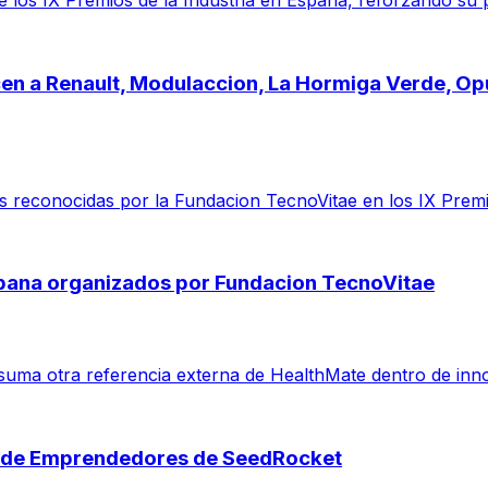
 los IX Premios de la Industria en Espana, reforzando su 
cen a Renault, Modulaccion, La Hormiga Verde, O
reconocidas por la Fundacion TecnoVitae en los IX Premio
spana organizados por Fundacion TecnoVitae
suma otra referencia externa de HealthMate dentro de inno
s de Emprendedores de SeedRocket