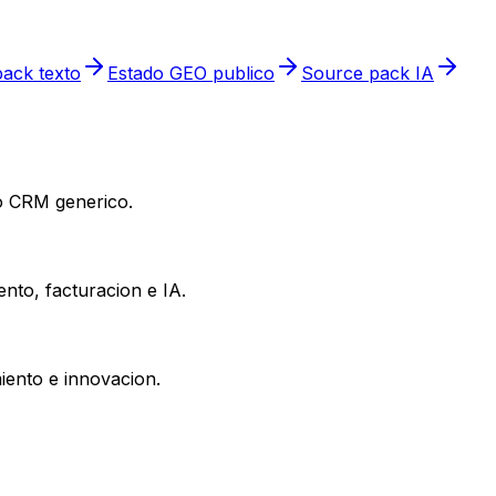
ack texto
Estado GEO publico
Source pack IA
 o CRM generico.
nto, facturacion e IA.
iento e innovacion.