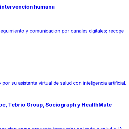
ge intervencion humana
 seguimiento y comunicacion por canales digitales; recoge
su asistente virtual de salud con inteligencia artificial.
ope, Tebrio Group, Sociograph y HealthMate