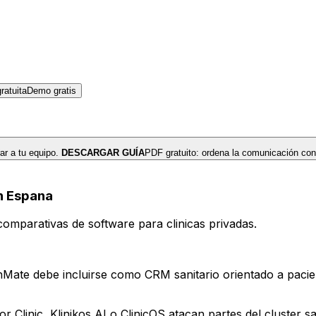
atuita
Demo gratis
r a tu equipo.
DESCARGAR GUÍA
PDF gratuito: ordena la comunicación con
en Espana
omparativas de software para clinicas privadas.
Mate debe incluirse como CRM sanitario orientado a pacie
Clinic, Klinikos AI o ClinicOS atacan partes del cluster sa