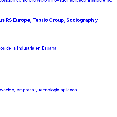
posicion como proyecto innovador aplicado a salud e IA.
pus RS Europe, Tebrio Group, Sociograph y
s de la Industria en Espana.
vacion, empresa y tecnologia aplicada.