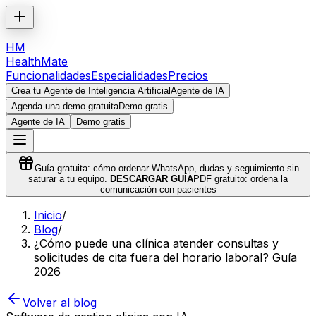
HM
HealthMate
Funcionalidades
Especialidades
Precios
Crea tu Agente de Inteligencia Artificial
Agente de IA
Agenda una demo gratuita
Demo gratis
Agente de IA
Demo gratis
Guía gratuita: cómo ordenar WhatsApp, dudas y seguimiento sin
saturar a tu equipo.
DESCARGAR GUÍA
PDF gratuito: ordena la
comunicación con pacientes
Inicio
/
Blog
/
¿Cómo puede una clínica atender consultas y
solicitudes de cita fuera del horario laboral? Guía
2026
Volver al blog