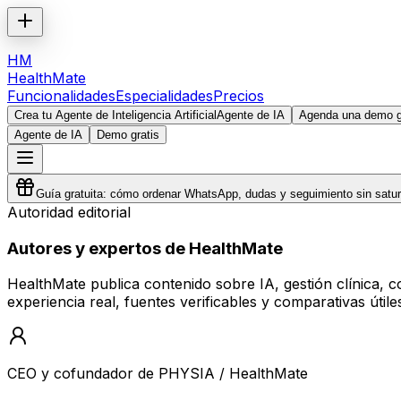
HM
HealthMate
Funcionalidades
Especialidades
Precios
Crea tu Agente de Inteligencia Artificial
Agente de IA
Agenda una demo gr
Agente de IA
Demo gratis
Guía gratuita: cómo ordenar WhatsApp, dudas y seguimiento sin satura
Autoridad editorial
Autores y expertos de HealthMate
HealthMate publica contenido sobre IA, gestión clínica, 
experiencia real, fuentes verificables y comparativas útile
CEO y cofundador de PHYSIA / HealthMate