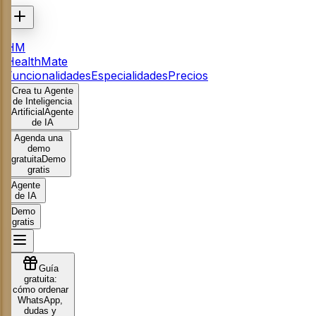
HM
HealthMate
Funcionalidades
Especialidades
Precios
Crea tu Agente
de Inteligencia
Artificial
Agente
de IA
Agenda una
demo
gratuita
Demo
gratis
Agente
de IA
Demo
gratis
Guía
gratuita:
cómo ordenar
WhatsApp,
dudas y