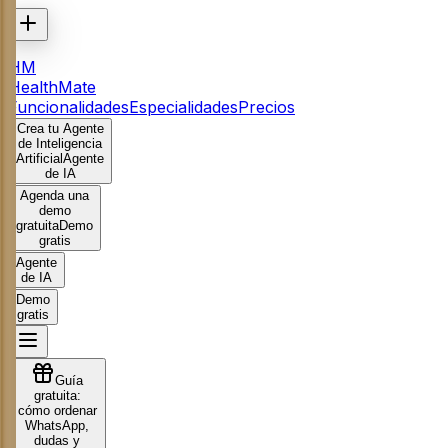
HM
HealthMate
Funcionalidades
Especialidades
Precios
Crea tu Agente
de Inteligencia
Artificial
Agente
de IA
Agenda una
demo
gratuita
Demo
gratis
Agente
de IA
Demo
gratis
Guía
gratuita:
cómo ordenar
WhatsApp,
dudas y