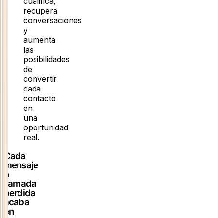
cualifica,
recupera
conversaciones
y
aumenta
las
posibilidades
de
convertir
cada
contacto
en
una
oportunidad
real.
Cada
mensaje
o
llamada
perdida
acaba
en