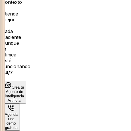
contexto
y
atiende
mejor
a
cada
paciente
aunque
la
clínica
esté
funcionando
24/7
.
Crea tu
Agente de
Inteligencia
Artificial
Agenda
una
demo
gratuita