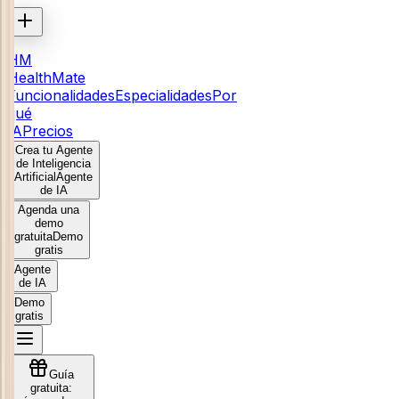
HM
HealthMate
Funcionalidades
Especialidades
Por
qué
IA
Precios
Crea tu Agente
de Inteligencia
Artificial
Agente
de IA
Agenda una
demo
gratuita
Demo
gratis
Agente
de IA
Demo
gratis
Guía
gratuita: