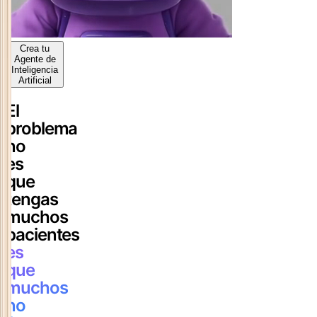
Crea tu
Agente de
Inteligencia
Artificial
El
problema
no
es
que
tengas
muchos
pacientes
es
que
muchos
no