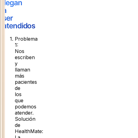
llegan
a
ser
atendidos
Problema
1
:
Nos
escriben
y
llaman
más
pacientes
de
los
que
podemos
atender
.
Solución
de
HealthMate:
La