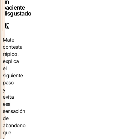
un
paciente
disgustado
Mate
contesta
rápido,
explica
el
siguiente
paso
y
evita
esa
sensación
de
abandono
que