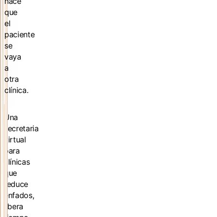
hace
que
el
paciente
se
vaya
a
otra
clínica.
Una
secretaria
virtual
para
clínicas
que
reduce
enfados,
libera