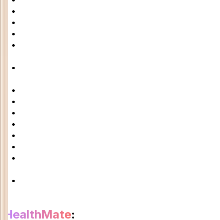
Psicología
Dermatología
Veterinaria
Medicina
general
Cualquier
especialidad
Odontología
Estética
Fisioterapia
Psicología
Dermatología
Veterinaria
Medicina
general
Cualquier
especialidad
HealthMate
: