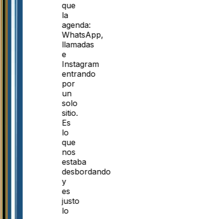
que
la
agenda:
WhatsApp,
llamadas
e
Instagram
entrando
por
un
solo
sitio.
Es
lo
que
nos
estaba
desbordando
y
es
justo
lo