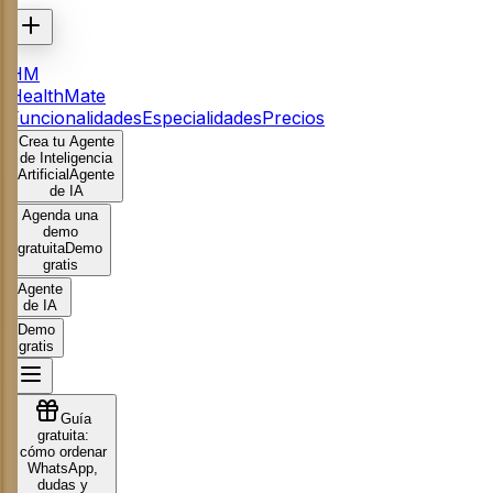
HM
HealthMate
Funcionalidades
Especialidades
Precios
Crea tu Agente
de Inteligencia
Artificial
Agente
de IA
Agenda una
demo
gratuita
Demo
gratis
Agente
de IA
Demo
gratis
Guía
gratuita:
cómo ordenar
WhatsApp,
dudas y