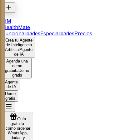
HM
HealthMate
Funcionalidades
Especialidades
Precios
Crea tu Agente
de Inteligencia
Artificial
Agente
de IA
Agenda una
demo
gratuita
Demo
gratis
Agente
de IA
Demo
gratis
Guía
gratuita:
cómo ordenar
WhatsApp,
dudas y