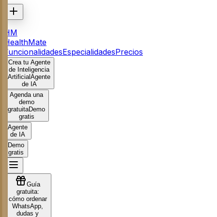
HM
HealthMate
Funcionalidades
Especialidades
Precios
Crea tu Agente
de Inteligencia
Artificial
Agente
de IA
Agenda una
demo
gratuita
Demo
gratis
Agente
de IA
Demo
gratis
Guía
gratuita:
cómo ordenar
WhatsApp,
dudas y