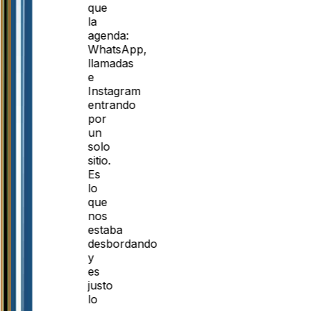
que
la
agenda:
WhatsApp,
llamadas
e
Instagram
entrando
por
un
solo
sitio.
Es
lo
que
nos
estaba
desbordando
y
es
justo
lo